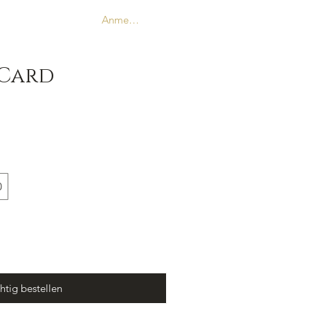
More
Anmelden
 Card
0
htig bestellen