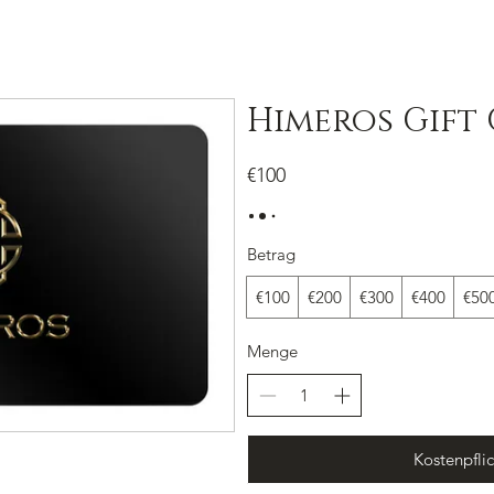
EITE
SHOP
GRÖßENANLEITUNG
BLOG
FAQ
Himeros Gift
€100
Betrag
€100
€200
€300
€400
€50
Menge
Kostenpflic