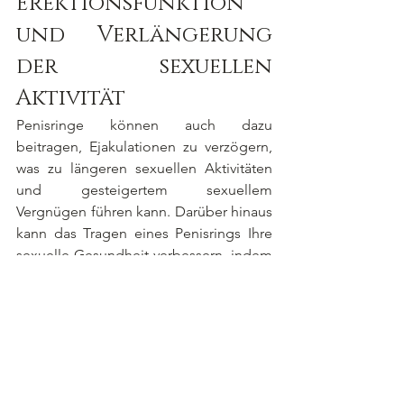
Erektionsfunktion 
und Verlängerung 
der sexuellen 
Aktivität
Penisringe können auch dazu 
beitragen, Ejakulationen zu verzögern, 
was zu längeren sexuellen Aktivitäten 
und gesteigertem sexuellem 
Vergnügen führen kann. Darüber hinaus 
kann das Tragen eines Penisrings Ihre 
sexuelle Gesundheit verbessern, indem 
es den Blutfluss zum Penis erhöht, was 
im Laufe der Zeit die erektile Funktion 
verbessern kann.
Die Wissenschaft hinter 
der verzögerten 