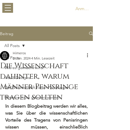
HIMEROS
Anmelden
Beitrag
All Posts
Himeros
All Posts
2. Jan. 2024
4 Min. Lesezeit
Die Wissenschaft
Wie es gemacht wird?
dahinter, warum
Neue Designs
Männer Penisringe
Die Wissenschaft hinter Penisringen
tragen sollten
Himeros muss gelesen werden
In diesem Blogbeitrag werden wir alles, 
was Sie über die wissenschaftlichen 
Vorteile des Tragens von Penisringen 
wissen müssen, einschließlich 